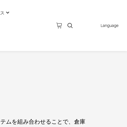
ス
Language
ュース
ュース
IOTアンテナ
ュース
2G/3G/4G/5G built-in antenna
External rubber stick antenna
ソ
Fiberglass antenna
CPE antenna
RFID antenna
Indoor coverage antenna
TV Antenna
ステムを組み合わせることで、倉庫