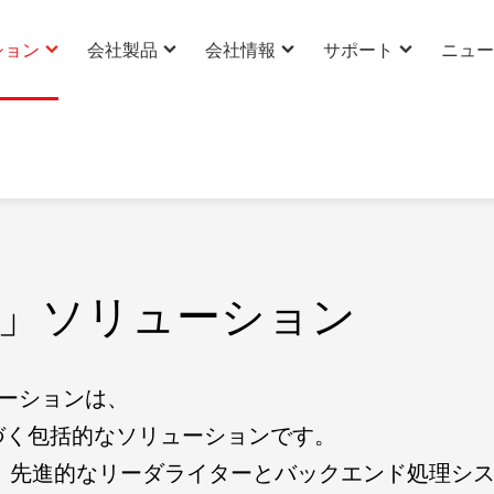
ション
会社製品
会社情報
サポート
ニュー
会社について
専門技術サポート
会社ニ
ーション
BU ソリューション
アンテナソリューション
ァイバー強化プラスチック
、音声・ビデオ、USB ハーネ
換5G 屋内カバレッジソリュ
NFC アンテナソリューション
衛星通話ソリューション
外部アンテナソリューション
IoT ケーブルソリューション
「RFIDアンテナ+」ソリューション
会社文化
製品カスタマイズ
業界ニ
）アンテナソリューション
ーション
衛星アンテナ
通信複合アンテナソリューシ
クアンテナソリューション
時刻同期アンテナソリューション
レッジアンテナソリューショ
ジタルキー
RFID アンテナソリューション
NFC+BLE リーダー
会社強み
ダウンロード
技術ニ
High -precision antenna
公共交通向け GPS・北斗信号
携帯型3D計測・環境再構築デバイス
Time synchronization antenna
ナ+」ソリューション
会社企業力
アンテナソリューション
・時刻同期ソリューション
2G/3G/4G/5G/Wi-Fi6 内蔵アンテナ
（測量用バックパック）
Satellite Communication antenna
リューション
use 2輪車高精度シェアモビリテ
Various Ceramic Antenna
会社沿革
ーション
GNSS Antenna
ューションは、
Timing Antenna
会社栄誉
基づく包括的なソリューションです。
Satcom Antenna
加え、先進的なリーダライターとバックエンド処理シ
グローバルビジネス
Ceramic Antenna