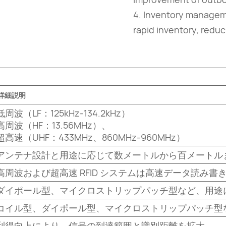
4. Inventory manageme
rapid inventory, reduc
詳細説明
低周波（LF：125kHz-134.2kHz）
高周波（HF：13.56MHz）、
超高速（UHF：433MHz、860MHz-960MHz）
アンテナ設計と用途に応じて数メートルから百メートル
高周波および超高速 RFID システムは高速データ読み
ダイポール型、マイクロストリップパッチ型など、用途
コイル型、ダイポール型、マイクロストリップパッチ型
利得向上により、信号の到達範囲と識別距離を拡大。