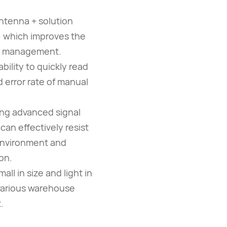
antenna + solution
, which improves the
use management.
bility to quickly read
 error rate of manual
sing advanced signal
an effectively resist
environment and
on.
all in size and light in
 various warehouse
.