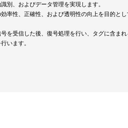
動識別、およびデータ管理を実現します。
主要取引先
の効率性、正確性、および透明性の向上を目的とし
信号を受信した後、復号処理を行い、タグに含まれ
を行います。
アンテナ＋
Satellite Antenna+
IOT Antenna+
Car Antenna+