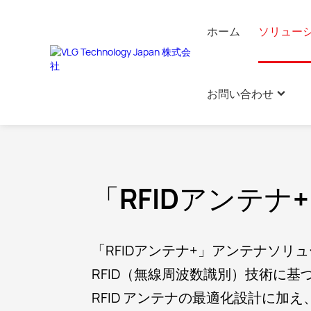
ホーム
ソリュー
ホーム
ソリューション
「アンテナ＋」ソリュ
>
>
お問い合わせ
車載アンテナソリューション
車載 O
​高精度
グラスフ
車載通信
周波数変
（FRP
スソリュ
ーション
車載アンテナ
セルラー
セラミッ
衛星アンテナソリューション
アクセス
ョン
屋内カバ
BLEデ
On-board intelligent network antenna
ン
IOTアンテナソリューション
スマート
In-vehicle digital key antenna
お問い合わせ
「RFIDアンテ
CPE 
室内測位
Glass film transparent antenna
ワイヤーハーネスソリューション
採用情報
G-mo
Vehicle-mounted satellite communication and
positioning antenna
ィソリュ
「アンテナ＋」ソリューション
「RFIDアンテナ+」アンテナソリ
OBU antenna
RFID（無線周波数識別）技術に
RFID アンテナの最適化設計に