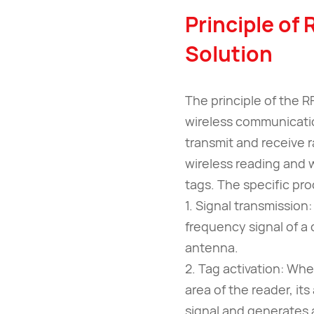
Principle of
Solution
The principle of the R
wireless communicati
transmit and receive 
wireless reading and w
tags. The specific proc
1. Signal transmission
frequency signal of a
antenna.
2. Tag activation: Wh
area of ​​the reader, 
signal and generates 