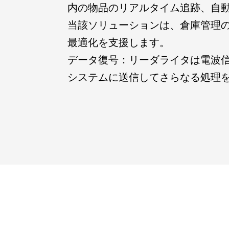
内の物品のリアルタイム追跡、自
当該ソリューションは、倉庫管理
最適化を支援します。
データ復号：リーダライタは電波
ワイヤーハーネス
システムに送信してさらなる処理
Communication equipment wiring harness
On-board wiring harness
Other
AI おもちゃ