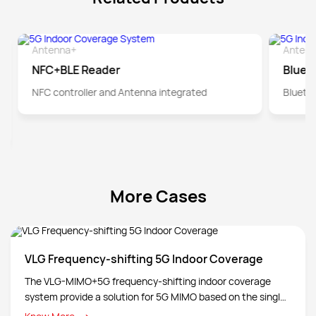
Antenna+
Anten
Detail
NFC+BLE Reader
Bluet
NFC controller and Antenna integrated
Bluetoo
More Cases
VLG Frequency-shifting 5G Indoor Coverage
The VLG-MIMO+5G frequency-shifting indoor coverage
system provide a solution for 5G MIMO based on the single
RF cable existing in the traditional DAS system and 2T2R in