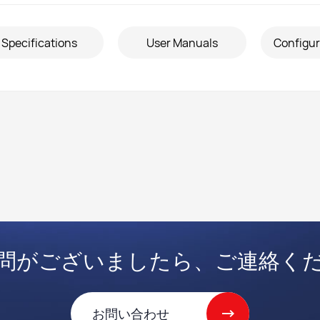
主要取引先
Specifications
User Manuals
Configur
ire
アンテナ＋
Satellite Antenna+
Name
*
IOT Antenna+
Car Antenna+
ny Name
E-mail
*
問がございましたら、ご連絡く
 number
*
お問い合わせ