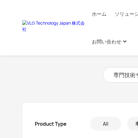
ホーム
ソリュー
ホーム
サポート
ダウンロード
IOTアンテナ
>
>
>
お問い合わせ
車載アンテナソリューション
車載 O
​高精度
グラスフ
車載通信
周波数変
（FRP
スソリュ
ーション
車載アンテナ
セルラー
セラミッ
衛星アンテナソリューション
アクセス
ョン
屋内カバ
BLEデ
On-board intelligent network antenna
ン
専門技術
IOTアンテナソリューション
スマート
In-vehicle digital key antenna
お問い合わせ
CPE 
室内測位
Glass film transparent antenna
ワイヤーハーネスソリューション
採用情報
G-mo
Vehicle-mounted satellite communication and
positioning antenna
ィソリュ
「アンテナ＋」ソリューション
OBU antenna
Product Type
All