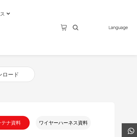
ス
Language
ュース
ュース
IOTアンテナ
ュース
2G/3G/4G/5G built-in antenna
ンロード
External rubber stick antenna
ソ
Fiberglass antenna
CPE antenna
RFID antenna
Indoor coverage antenna
アンテナ資料
ワイヤーハーネス資料
TV Antenna