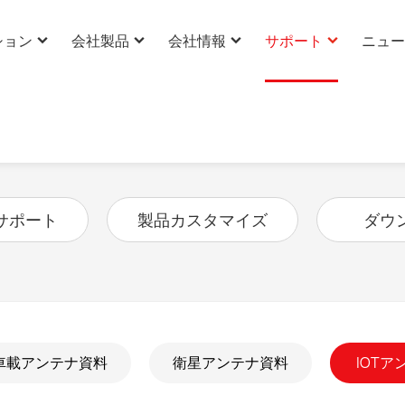
ション
会社製品
会社情報
サポート
ニュー
資料
会社について
専門技術サポート
会社ニ
BU ソリューション
アンテナソリューション
ァイバー強化プラスチック
、音声・ビデオ、USB ハーネ
換5G 屋内カバレッジソリュ
NFC アンテナソリューション
衛星通話ソリューション
外部アンテナソリューション
IoT ケーブルソリューション
「RFIDアンテナ+」ソリューション
会社文化
製品カスタマイズ
業界ニ
）アンテナソリューション
ーション
衛星アンテナ
通信複合アンテナソリューシ
クアンテナソリューション
時刻同期アンテナソリューション
レッジアンテナソリューショ
ジタルキー
RFID アンテナソリューション
NFC+BLE リーダー
会社強み
ダウンロード
技術ニ
High -precision antenna
サポート
製品カスタマイズ
ダウ
公共交通向け GPS・北斗信号
携帯型3D計測・環境再構築デバイス
Time synchronization antenna
会社企業力
アンテナソリューション
・時刻同期ソリューション
2G/3G/4G/5G/Wi-Fi6 内蔵アンテナ
（測量用バックパック）
Satellite Communication antenna
リューション
use 2輪車高精度シェアモビリテ
Various Ceramic Antenna
会社沿革
ーション
GNSS Antenna
Timing Antenna
会社栄誉
車載アンテナ資料
衛星アンテナ資料
IOT
Satcom Antenna
グローバルビジネス
Ceramic Antenna