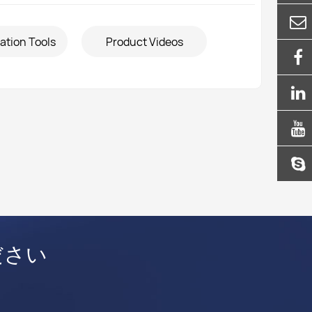
ation Tools
Product Videos
ださい