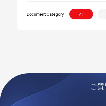
Document Category
All
Inqu
ワイヤーハーネス
Communication equipment wiring harness
On-board wiring harness
Other
Compa
ご質
Phone
AI おもちゃ