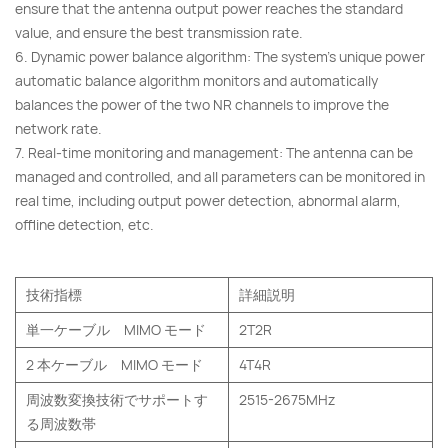
ensure that the antenna output power reaches the standard
value, and ensure the best transmission rate.
6. Dynamic power balance algorithm: The system's unique power
automatic balance algorithm monitors and automatically
balances the power of the two NR channels to improve the
network rate.
7. Real-time monitoring and management: The antenna can be
managed and controlled, and all parameters can be monitored in
real time, including output power detection, abnormal alarm,
offline detection, etc.
技術指標
詳細説明
単一ケーブル MIMO モード
2T2R
2 本ケーブル MIMO モード
4T4R
周波数変換技術でサポートす
2515-2675MHz
る周波数帯