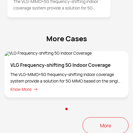
The VLG-MIMO+5G frequency-shifting indoor
coverage system provide a solution for 5G
MIMO based on the single RF cable existing in
the traditional DAS system and 2T2R in single
cable and 4T4R in dual cables can be achieved.
More Cases
VLG Frequency-shifting 5G Indoor Coverage
The VLG-MIMO+5G frequency-shifting indoor coverage
system provide a solution for 5G MIMO based on the single
RF cable existing in the traditional DAS system and 2T2R in
Know More
single cable and 4T4R in dual cables can be achieved.
More